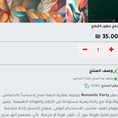
(8) قطع تم بيعها خلال آخر 24 ساعة
بكج عطور 4قطع
₪
35.00
وصف المنتج
يشاهد هذا المنتج حالياً 7 أشخاص
رقم المنتج:
12345
عطر
Romantic Party
بتركيبة عطرية ناعمة تمنح إحساساً بالانتعاش
والأنوثة مع رائحة زهرية مستوحاة من الأزهار والفواكه الطبيعية. يتميز
بقوام خفيف مناسب للاستخدام اليومي، ويمنح الجسم رائحة منعشة
تدوم لفترة طويلة دون أن تكون قوية أو مزعجة. يأتي بتصميم أنيق مزين