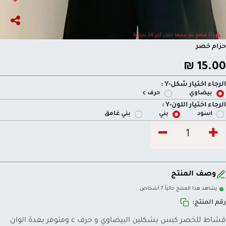
(7) قطع تم بيعها خلال آخر 24 ساعة
حزام خصر
₪
15.00
الرجاء اختيار شكل-Y :
بيضاوي
حرف c
الرجاء اختيار اللون-Y :
اسود
بني
بني غامق
وصف المنتج
يشاهد هذا المنتج حالياً 7 أشخاص
رقم المنتج:
قشاط للخصر كبس بشكلين البيضاوي و حرف c ومتوفر بعدة الوان