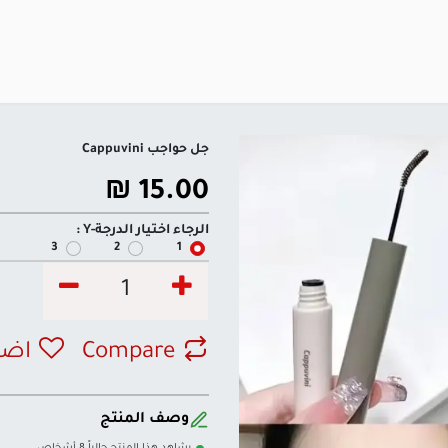
جل حواجب Cappuvini
₪
15.00
الرجاء اختيار الدرجة-Y :
3
2
1
Compare
اضف
وصف المنتج