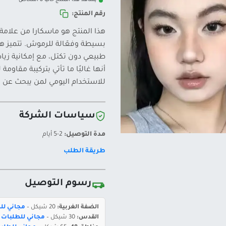
يشاهد هذا المنتج حالياً 8 أشخاص
رقم المنتج:
هذا المنتج هو ماسكارا من علامة
بسيطة وفعّالة للرموش. تتميز هذ
طبيعي دون تكتل، مع إمكانية زيا
أنها غالبًا ما تأتي بتركيبة مقاوم
للاستخدام اليومي لمن يبحث عن م
سياسات الشركة
مدة التوصيل:
2-5 أيام
طريقة الطلب
رسوم التوصيل
الضفة الغربية:
20 شيكل –
مجاني للطلبات 
القدس:
30 شيكل –
مجاني للطلبات بقيمة 400 ش