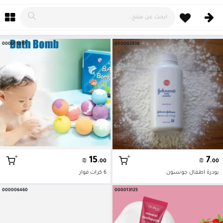
خطي للذهاب إلى المحتوى
000013097
000002838
+
+
15
7
₪
₪
.00
.00
بودرة اطفال جونسون
6 كرات فوار
000006460
000013125