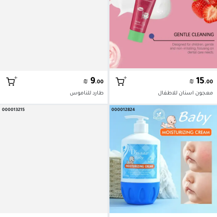
+
+
9
15
₪
₪
.00
.00
معجون اسنان للاطفال
طارد للناموس
000013215
000012824