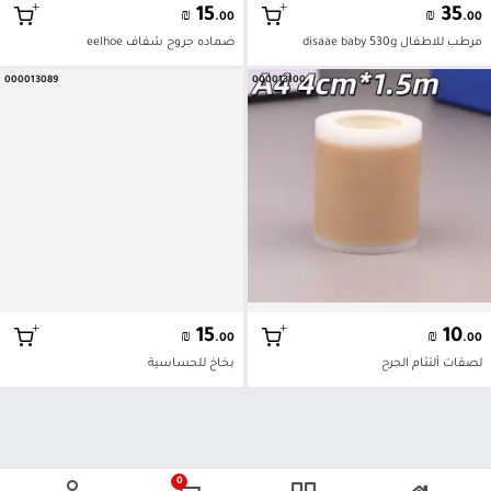
+
+
15
35
₪
₪
.00
.00
مرطب للاطفال disaae baby 530g
ضماده جروح شفاف eelhoe
000013089
000013100
+
+
15
10
₪
₪
.00
.00
لصقات ألتئام الجرح
بخاخ للحساسية
0