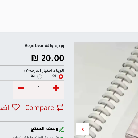
بودرة جافة Gege bear
₪
20.00
الرجاء اختيار الدرجة-Y :
02
01
Compare
اضف
وصف المنتج