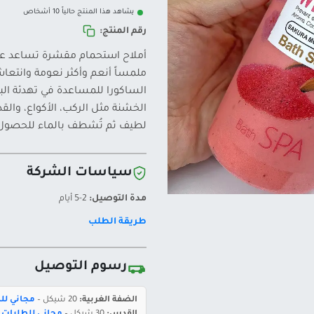
يشاهد هذا المنتج حالياً 10 أشخاص
رقم المنتج:
أملاح استحمام مقشرة تساعد على 
ملمساً أنعم وأكثر نعومة وانتعا
الساكورا للمساعدة في تهدئة الب
الخشنة مثل الركب، الأكواع، والق
لطيف ثم تُشطف بالماء للحصول ع
سياسات الشركة
مدة التوصيل:
2-5 أيام
طريقة الطلب
رسوم التوصيل
الضفة الغربية:
20 شيكل –
مجاني للطلبات 