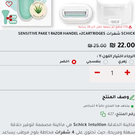
(13) قطع تم بيعها خلال آخر 24 ساعة
SCHICK شفرات SENSITIVE PAKE 1 RAZOR HANDEL +2CARTRIDGES
₪
22.00
₪
25.00
الرجاء اختيار اللون-Y :
زهري
بنفسجي
اخضر
وصف المنتج
يشاهد هذا المنتج حالياً 4 أشخاص
رقم المنتج:
427
ماكينة الحلاقة
Schick Intuition
هي ماكينة مصممة لتوفير حلاقة
سهلة ومريحة، حيث تحتوي على
4 شفرات
محاطة بلوح مرطب يساعد