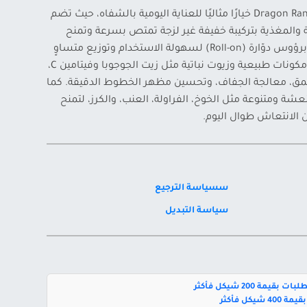
تُعد مجموعة زيت الشفاه من Dragon Ranee خيارًا مثاليًا للعناية اليومية بالشفاه، حيث تضم
 والمغذية بتركيبة خفيفة غير لزجة تمتص بسرعة وتمنح
إحساسًا مريحًا. تأتي هذه الزيوت برؤوس دوّارة (Roll-on) لسهولة الاستخدام وتوزيع متساوٍ
على الشفاه. تحتوي تركيبتها على مكونات طبيعية وزيوت نباتية مثل زيت الجوجوبا وفيتامين C،
مق، معالجة الجفاف، وتحسين مظهر الخطوط الدقيقة. كما
شة ومتنوعة مثل الخوخ، الفراولة، العنب، والكرز، لتمنح
الانتعاش طوال اليوم.
سسياسة الترجيع
سياسة التبديل
بقيمة 200 شيكل فأكثر
يكل فأكثر