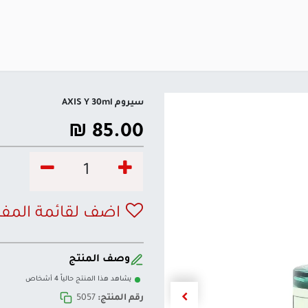
سيروم AXIS Y 30ml
₪
85.00
اضف لقائمة المف
وصف المنتج
يشاهد هذا المنتج حالياً 4 أشخاص
رقم المنتج:
5057