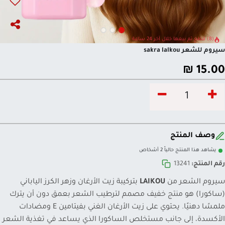
(8) قطع تم بيعها خلال آخر 24 ساعة
سيروم للشعر sakra lalkou
₪
15.00
وصف المنتج
يشاهد هذا المنتج حالياً 2 أشخاص
رقم المنتج:
13241
سيروم الشعر من
LAIKOU
بتركيبة زيت الأرغان وزهر الكرز الياباني
(ساكورا) هو منتج خفيف مصمم لترطيب الشعر بعمق دون أن يترك
ملمسًا دهنيًا. يحتوي على زيت الأرغان الغني بفيتامين E ومضادات
الأكسدة، إلى جانب مستخلص الساكورا الذي يساعد في تغذية الشعر