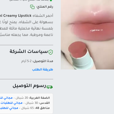
يشاهد هذا المنتج حالياً 9 أشخاص
رقم المنتج:
أحمر الشفاه
i Creamy Lipstick
بسهولة على الشفاه، يمنح لونًا 
بلمسة نهائية مخملية مائلة للمط
ناعمة ومرطبة، مما يجعله مناسبًا 
سياسات الشركة
مدة التوصيل:
2-5 أيام
طريقة الطلب
رسوم التوصيل
الضفة الغربية:
20 شيكل –
مجاني للطلبات 
القدس:
30 شيكل –
مجاني للطلبات بقيمة 400 ش
مناطق 48:
65 شيكل –
مجاني للطلبات بقيمة 