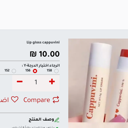
Lip gloss cappuvini
₪
10.00
الرجاء اختيار الدرجة-Y :
152
156
158
Compare
اضف
وصف المنتج