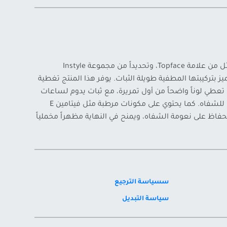
يظهر في الصورة أحمر شفاه سائل من علامة Topface، وتحديداً من مجموعة Instyle
Extreme Matte التي تتميز بتركيبتها المطفية طويلة الثبات. يوفر هذا المنتج تغطية
تعطي لوناً واضحاً من أول تمريرة، مع ثبات يدوم لساعات
طويلة دون التسبب بجفاف مزعج للشفاه. كما يحتوي على مكونات مرطبة مثل فيتامين E
حفاظ على نعومة الشفاه، ويمنح في النهاية مظهراً مخملياً
سسياسة الترجيع
سياسة التبديل