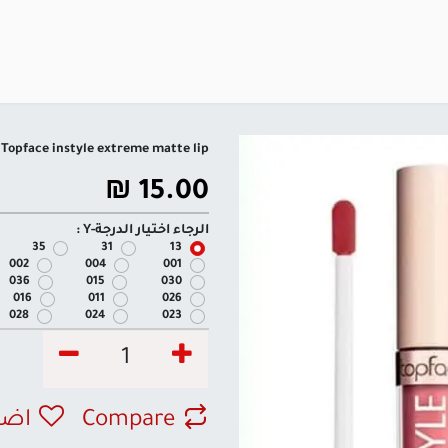
Topface instyle extreme matte lip
₪
15.00
الرجاء اختيار الدرجة-Y :
35
31
13
002
004
001
036
015
030
016
011
026
028
024
023
Compare
اضف