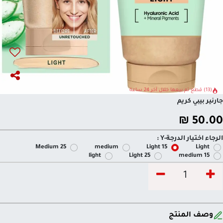
(13) قطع تم بيعها خلال آخر 24 ساعة
جارنير بيبي كريم
₪
50.00
الرجاء اختيار الدرجة-Y :
Medium 25
medium
Light 15
Light
light
Light 25
medium 15
وصف المنتج