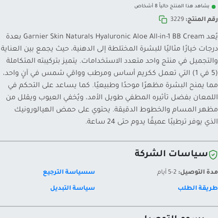
يشاهد هذا المنتج حالياً 8 أشخاص
رقم المنتج:
3229
يُعد Garnier Skin Naturals Hyaluronic Aloe All-in-1 BB Cream بعدة
درجات خيارًا مثاليًا للبشرة المختلطة إلى الدهنية، حيث يجمع بين العناية
والتجميل في منتج واحد متعدد الاستخدامات. يتميز بتركيبته المتكاملة
(5 في 1) التي تعمل ككريم أساس ومرطب وواقي شمس في آنٍ واحد،
مما يمنح البشرة مظهرًا موحدًا وطبيعيًا. كما يساعد على التحكم في
اللمعان بفضل تأثيره المطفي طويل الأمد، ويُخفي العيوب ويقلل من
مظهر المسام والخطوط الدقيقة. يحتوي على حمض الهيالورونيك
الذي يوفر ترطيبًا عميقًا يدوم حتى 24 ساعة.
سياسات الشركة
مدة التوصيل:
2-5 أيام
سسياسة الترجيع
طريقة الطلب
سياسة التبديل